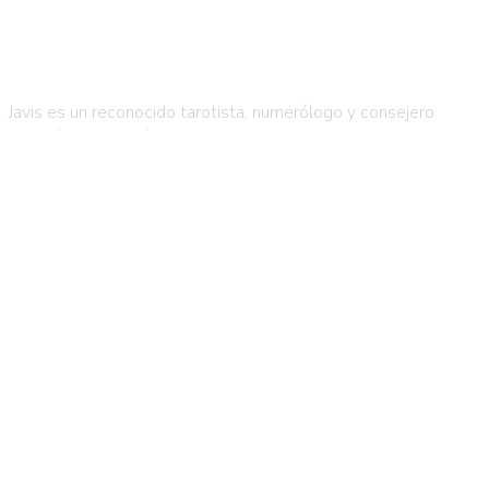
Javis es un reconocido tarotista, numerólogo y consejero
energético con más de 38 años de experiencia
.
Con un
estilo cercano y profundo, ha guiado a miles de personas
en sus procesos de expansión personal
.
Contáctanos
Medellin - Colombia
hola@javispredice.com
+57 318 708 4451
Nuestros servicios
Biografía
Servicios