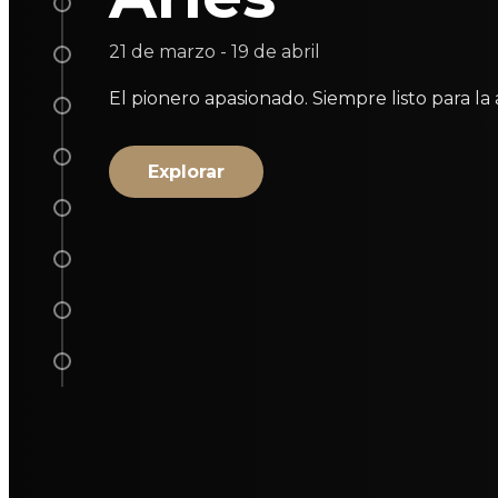
5
21 de marzo - 19 de abril
6
El pionero apasionado. Siempre listo para la
7
8
Explorar
9
10
11
12