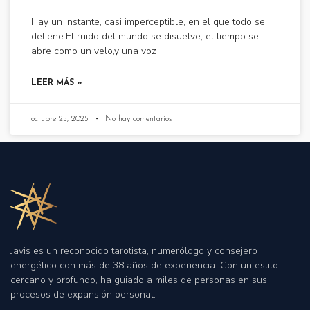
Hay un instante, casi imperceptible, en el que todo se
detiene.El ruido del mundo se disuelve, el tiempo se
abre como un velo,y una voz
LEER MÁS »
octubre 25, 2025
No hay comentarios
Javis es un reconocido tarotista, numerólogo y consejero
energético con más de 38 años de experiencia
.
Con un estilo
cercano y profundo, ha guiado a miles de personas en sus
procesos de expansión personal
.