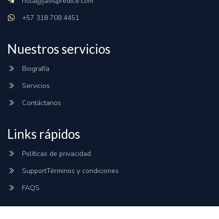
hola@javispredice.com
+57 318 708 4451
Nuestros servicios
Biografía
Servicios
Contáctanos
Links rápidos
Políticas de privacidad
SupportTérminos y condiciones
FAQS